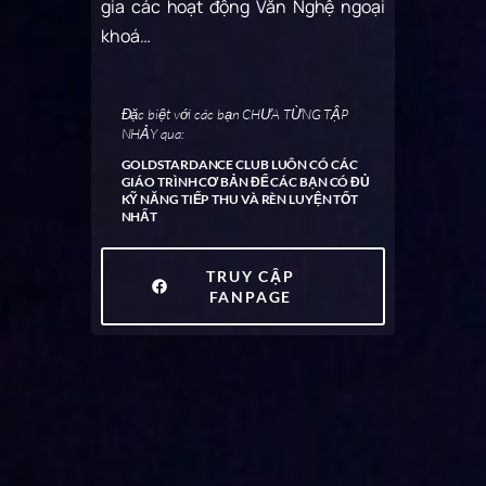
gia các hoạt động Văn Nghệ ngoại
khoá…
Đặc biệt với các bạn CHƯA TỪNG TẬP
NHẢY qua:
GOLDSTARDANCE CLUB LUÔN CÓ CÁC
GIÁO TRÌNH CƠ BẢN ĐỂ CÁC BẠN CÓ ĐỦ
KỸ NĂNG TIẾP THU VÀ RÈN LUYỆN TỐT
NHẤT
TRUY CẬP
FANPAGE